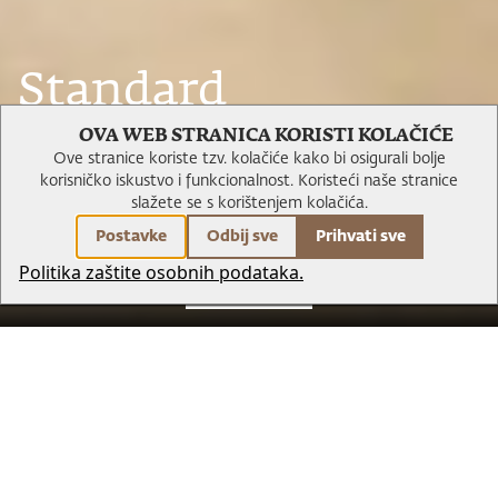
Standard
jednokrevetna soba
OVA WEB STRANICA KORISTI KOLAČIĆE
Ove stranice koriste tzv. kolačiće kako bi osigurali bolje
korisničko iskustvo i funkcionalnost.
Koristeći naše stranice
slažete se s korištenjem kolačića.
Postavke
Odbij sve
Prihvati sve
Politika zaštite osobnih podataka.
REZERVIRAJ