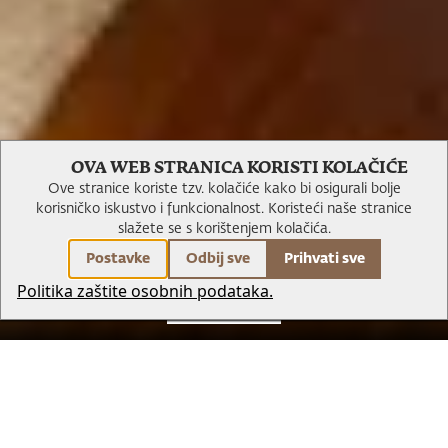
Executive Suite
OVA WEB STRANICA KORISTI KOLAČIĆE
Ove stranice koriste tzv. kolačiće kako bi osigurali bolje
korisničko iskustvo i funkcionalnost.
Koristeći naše stranice
slažete se s korištenjem kolačića.
Postavke
Odbij sve
Prihvati sve
Politika zaštite osobnih podataka.
REZERVIRAJ