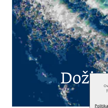
Doživl
Ov
f
Politik