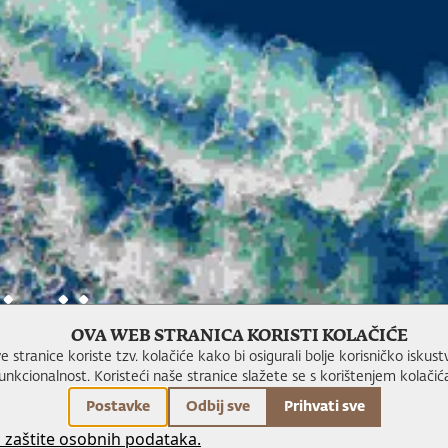
jaji
OVA WEB STRANICA KORISTI KOLAČIĆE
e stranice koriste tzv. kolačiće kako bi osigurali bolje korisničko iskustv
unkcionalnost.
Koristeći naše stranice slažete se s korištenjem kolačić
Postavke
Odbij sve
Prihvati sve
a zaštite osobnih podataka.