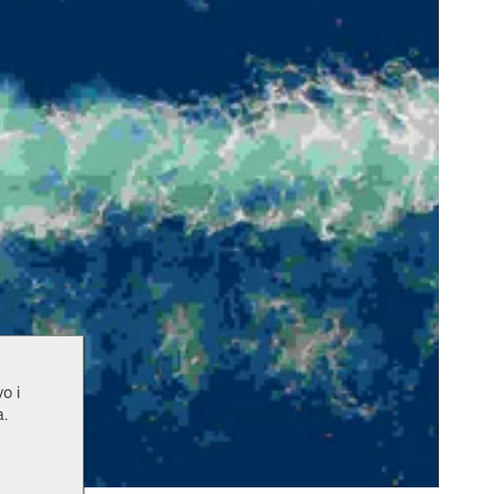
o i
a.