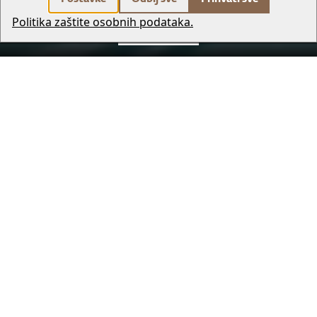
Politika zaštite osobnih podataka.
REZERVIRAJ
Hotel Park, kulturno središte društvenih i političkih događanja u
Splitu i okolici; prvi izbor brojnih turista i poslovnih ljudi koji
borave u gradu. Od svog osnutka početkom 1921. godine hotel je
percipiran kao najprestižnije mjesto u gradu pod Marjanom.
Hotel se nalazi u samom srcu grada, na elitnoj lokaciji tik uz
poznatu plažu Bačvice.
Hotel Park nudi:
72 sobe
izuzetnu gastronomiju - restoran i bar
wellness i fitness
vanjski bazen na terasi hotela
zimski vrt
konferencijske dvorane
Hotel Park već je više od jednog stoljeća sinonim za vrhunsku
gastronomiju. Kada bi stari građani htjeli pohvaliti jelo, rekli bi:
‘Jede se kao u Parku!’ misleći kako je hrana ukusna.