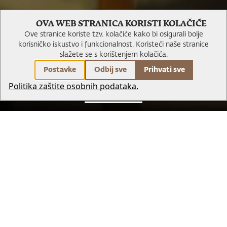
Chef's table
OVA WEB STRANICA KORISTI KOLAČIĆE
Ove stranice koriste tzv. kolačiće kako bi osigurali bolje
korisničko iskustvo i funkcionalnost.
Koristeći naše stranice
slažete se s korištenjem kolačića.
Postavke
Odbij sve
Prihvati sve
Politika zaštite osobnih podataka.
REZERVIRAJ
Chef's table iskustvo jedinstvena je prilika da gosti u pratnji
našeg šefa kuhinje obilaze lokalnu ribarnicu i zelenu tržnicu te od
bogatog izbora svježih namirnica izabiru upravo one koje će
postati njihov ukusan obrok!
Naš Chef cijelo vrijeme u komunikaciji s gostima upoznaje
njihove želje i ukuse te na temelju toga smišlja kreacije koje će
pri povratku u hotel pretvoriti u djelo kroz ručak ili večeru, dok
gosti nastavljaju razgledavanje grada.
Chef`s table iskustvo temelji se isključivo na kvaliteti i
prezentaciji hrane. Namijenjeno je svim zaljubljenicima u hranu,
hedonistima, koji su došli svojim osjetilima uživati u eno-gastro